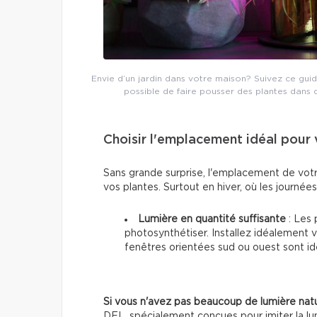
Envie d’un jardin dans votre maison? Suivez ce gui
possible de faire pousser des plantes dans de
Choisir l'emplacement idéal pour 
Sans grande surprise, l'emplacement de votre 
vos plantes. Surtout en hiver, où les journée
Lumière en quantité suffisante
: Les 
photosynthétiser. Installez idéalement v
fenêtres orientées sud ou ouest sont idé
Si vous n'avez pas beaucoup de lumière natu
DEL, spécialement conçues pour imiter la lum