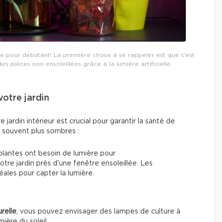
de pour débutant! La première chose à se rappeler est que c’est
s pièces non ensoleillées grâce à la lumière artificielle.
votre jardin
jardin intérieur est crucial pour garantir la santé de
s souvent plus sombres :
plantes ont besoin de lumière pour
otre jardin près d'une fenêtre ensoleillée. Les
ales pour capter la lumière.
relle
, vous pouvez envisager des lampes de culture à
ière du soleil.