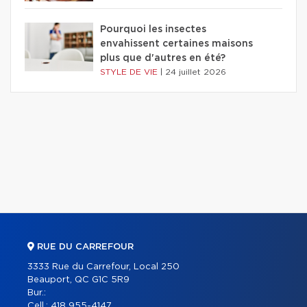
Pourquoi les insectes
envahissent certaines maisons
plus que d'autres en été?
STYLE DE VIE
|
24 juillet 2026
RUE DU CARREFOUR
3333 Rue du Carrefour, Local 250
Beauport, QC G1C 5R9
Bur.:
Cell.:
418 955-4147